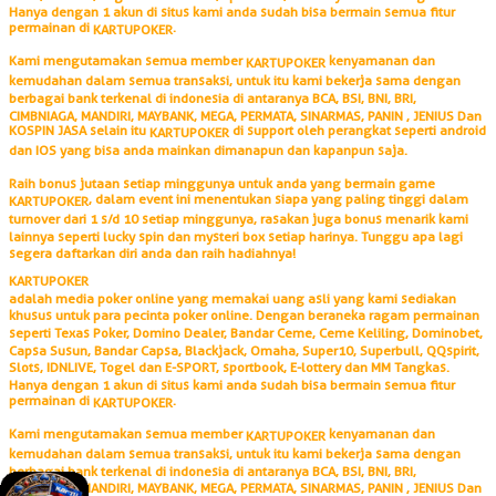
Hanya dengan 1 akun di situs kami anda sudah bisa bermain semua fitur
permainan di
.
KARTUPOKER
Kami mengutamakan semua member
kenyamanan dan
KARTUPOKER
kemudahan dalam semua transaksi, untuk itu kami bekerja sama dengan
berbagai bank terkenal di indonesia di antaranya BCA, BSI, BNI, BRI,
CIMBNIAGA, MANDIRI, MAYBANK, MEGA, PERMATA, SINARMAS, PANIN , JENIUS Dan
KOSPIN JASA selain itu
di support oleh perangkat seperti android
KARTUPOKER
dan IOS yang bisa anda mainkan dimanapun dan kapanpun saja.
Raih bonus jutaan setiap minggunya untuk anda yang bermain game
, dalam event ini menentukan siapa yang paling tinggi dalam
KARTUPOKER
turnover dari 1 s/d 10 setiap minggunya, rasakan juga bonus menarik kami
lainnya seperti lucky spin dan mysteri box setiap harinya. Tunggu apa lagi
segera daftarkan diri anda dan raih hadiahnya!
KARTUPOKER
adalah media poker online yang memakai uang asli yang kami sediakan
khusus untuk para pecinta poker online. Dengan beraneka ragam permainan
seperti Texas Poker, Domino Dealer, Bandar Ceme, Ceme Keliling, Dominobet,
Capsa Susun, Bandar Capsa, Blackjack, Omaha, Super10, Superbull, QQspirit,
Slots, IDNLIVE, Togel dan E-SPORT, sportbook, E-lottery dan MM Tangkas.
Hanya dengan 1 akun di situs kami anda sudah bisa bermain semua fitur
permainan di
.
KARTUPOKER
Kami mengutamakan semua member
kenyamanan dan
KARTUPOKER
kemudahan dalam semua transaksi, untuk itu kami bekerja sama dengan
berbagai bank terkenal di indonesia di antaranya BCA, BSI, BNI, BRI,
CIMBNIAGA, MANDIRI, MAYBANK, MEGA, PERMATA, SINARMAS, PANIN , JENIUS Dan