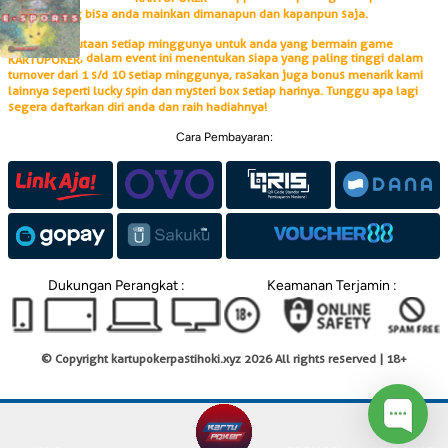
dan IOS yang bisa anda mainkan dimanapun dan kapanpun saja.
Raih bonus jutaan setiap minggunya untuk anda yang bermain game
, dalam event ini menentukan siapa yang paling tinggi dalam
KARTUPOKER
turnover dari 1 s/d 10 setiap minggunya, rasakan juga bonus menarik kami
lainnya seperti lucky spin dan mysteri box setiap harinya. Tunggu apa lagi
segera daftarkan diri anda dan raih hadiahnya!
Cara Pembayaran:
Dukungan Perangkat :
Keamanan Terjamin :
© Copyright kartupokerpastihoki.xyz 2026 All rights reserved | 18+